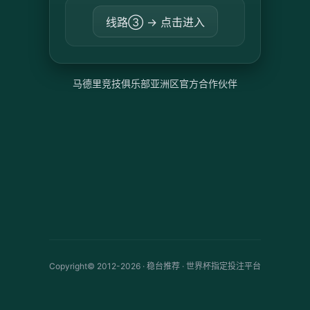
线路③ → 点击进入
马德里竞技俱乐部亚洲区官方合作伙伴
Copyright© 2012-2026 · 稳台推荐 · 世界杯指定投注平台